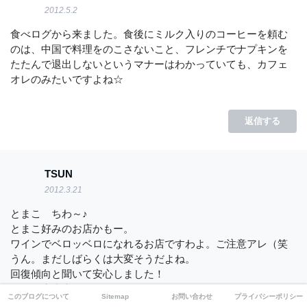
2012.5.2
食べログから来ました。食後にミルク入りのコーヒーを頼む
のは、中国で料理をのこさないこと、フレンチでナプキンを
たたんで退出しないというマナーはわかっていても、カフェ
オレのみたいですよね☆
返信する
TSUN
2012.3.21
とまこ ちわ～♪
とまこ好みのお店かもー。
ワインでベロッベロになれるお店ですわよ。ご注意アレ（笑
うん。まだしばらくは大変そうだよね。
回復傾向と聞いて安心しました！
きっと大丈夫！と信じてますわ。
このブログについて
Sitemap
お問い合わせ
プライバシーポリシー
落ち着いたら是非♪