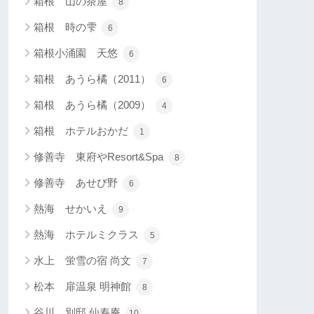
箱根 山の茶屋
8
箱根 時の雫
6
箱根小涌園 天悠
6
箱根 あうら橘（2011）
6
箱根 あうら橘（2009）
4
箱根 ホテルおかだ
1
修善寺 東府やResort&Spa
8
修善寺 あせび野
6
熱海 せかいえ
9
熱海 ホテルミクラス
5
水上 蛍雪の宿 尚文
7
松本 扉温泉 明神館
8
谷川 別邸 仙寿庵
10