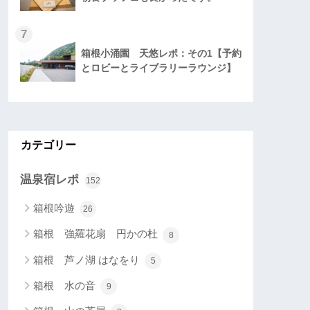
7
箱根小涌園 天悠レポ：その1【予約
とロビーとライブラリーラウンジ】
カテゴリー
温泉宿レポ
152
箱根吟遊
26
箱根 強羅花扇 円かの杜
8
箱根 芦ノ湖 はなをり
5
箱根 水の音
9