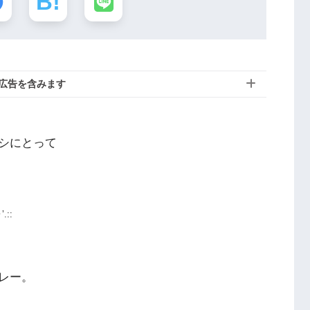
広告を含みます
シにとって
.::
レー。