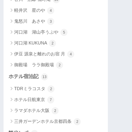
軽井沢 星のや
4
鬼怒川 あさや
3
河口湖 湖山亭うぶや
5
河口湖 KUKUNA
2
伊豆 源泉と離れのお宿 月
4
御殿場 ララ御殿場
2
ホテル宿泊記
13
TDRミラコスタ
2
ホテル日航東京
7
ラマダホテル大阪
2
三井ガーデンホテル京都四条
2