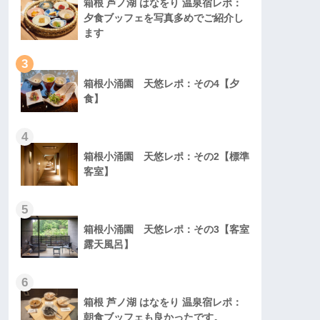
箱根 芦ノ湖 はなをり 温泉宿レポ：
夕食ブッフェを写真多めでご紹介し
ます
3
箱根小涌園 天悠レポ：その4【夕
食】
4
箱根小涌園 天悠レポ：その2【標準
客室】
5
箱根小涌園 天悠レポ：その3【客室
露天風呂】
6
箱根 芦ノ湖 はなをり 温泉宿レポ：
朝食ブッフェも良かったです。