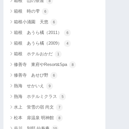
箱根 山の茶屋
8
箱根 時の雫
6
箱根小涌園 天悠
6
箱根 あうら橘（2011）
6
箱根 あうら橘（2009）
4
箱根 ホテルおかだ
1
修善寺 東府やResort&Spa
8
修善寺 あせび野
6
熱海 せかいえ
9
熱海 ホテルミクラス
5
水上 蛍雪の宿 尚文
7
松本 扉温泉 明神館
8
谷川 別邸 仙寿庵
10