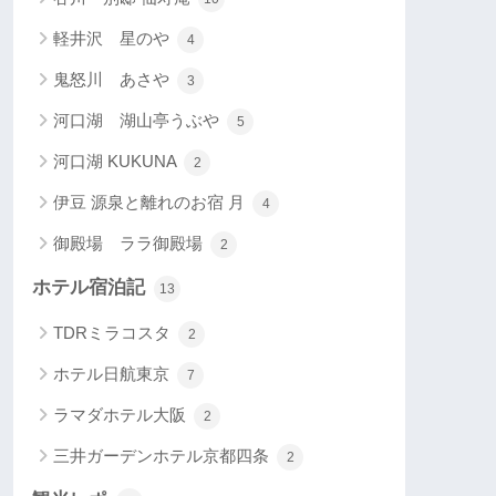
軽井沢 星のや
4
鬼怒川 あさや
3
河口湖 湖山亭うぶや
5
河口湖 KUKUNA
2
伊豆 源泉と離れのお宿 月
4
御殿場 ララ御殿場
2
ホテル宿泊記
13
TDRミラコスタ
2
ホテル日航東京
7
ラマダホテル大阪
2
三井ガーデンホテル京都四条
2