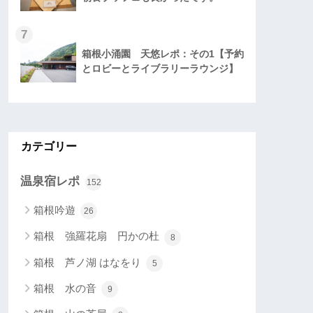
7
箱根小涌園 天悠レポ：その1【予約
とロビーとライブラリーラウンジ】
カテゴリー
温泉宿レポ
152
箱根吟遊
26
箱根 強羅花扇 円かの杜
8
箱根 芦ノ湖 はなをり
5
箱根 水の音
9