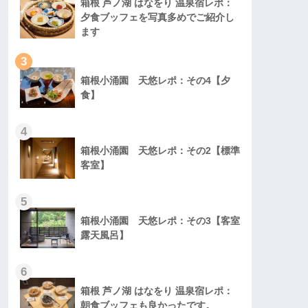
箱根 芦ノ湖 はなをり 温泉宿レポ：
夕食ブッフェを写真多めでご紹介し
ます
3
箱根小涌園 天悠レポ：その4【夕
食】
4
箱根小涌園 天悠レポ：その2【標準
客室】
5
箱根小涌園 天悠レポ：その3【客室
露天風呂】
6
箱根 芦ノ湖 はなをり 温泉宿レポ：
朝食ブッフェも良かったです。